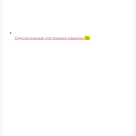
Одноигольные стегальные машины
(15)