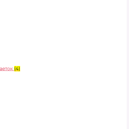
аеток
(4)