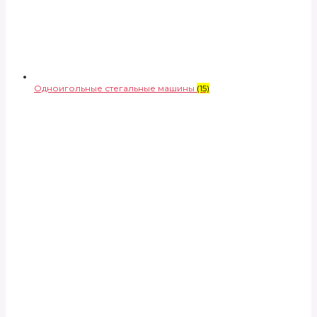
Одноигольные стегальные машины
(15)