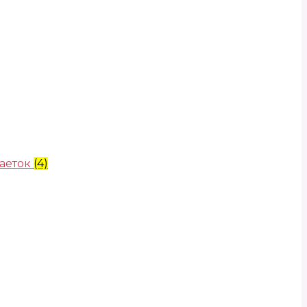
аеток
(4)