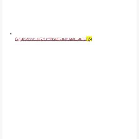
Одноигольные стегальные машины
(15)