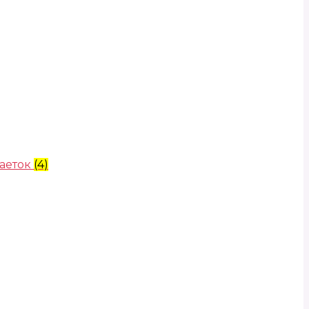
аеток
(4)