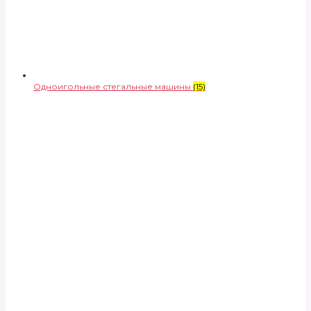
Одноигольные стегальные машины
(15)