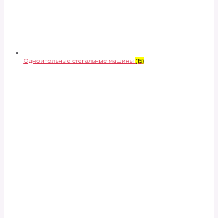
Одноигольные стегальные машины
(15)