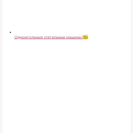
Одноигольные стегальные машины
(15)