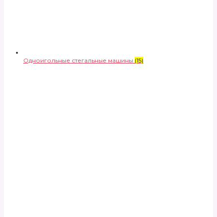
Одноигольные стегальные машины
(15)