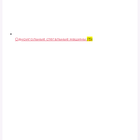
Одноигольные стегальные машины
(15)