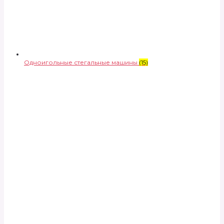
Одноигольные стегальные машины
(15)