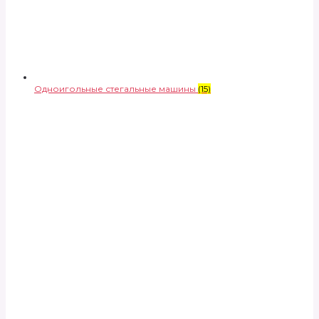
Одноигольные стегальные машины
(15)