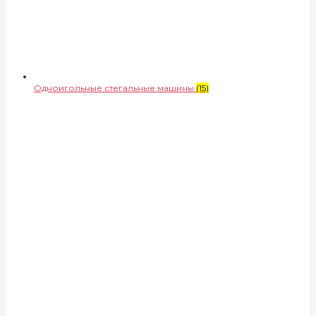
Одноигольные стегальные машины
(15)