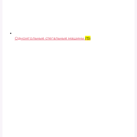
Одноигольные стегальные машины
(15)