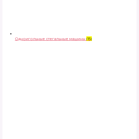
Одноигольные стегальные машины
(15)