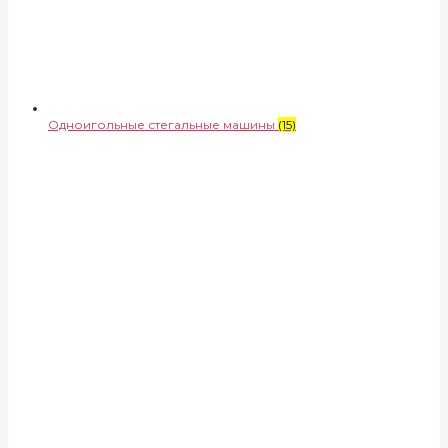
Одноигольные стегальные машины
(15)