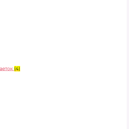
аеток
(4)