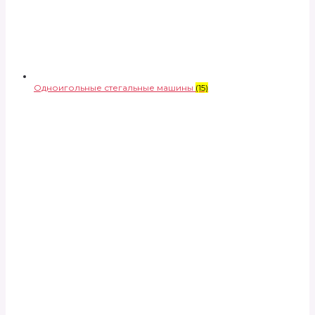
Одноигольные стегальные машины
(15)