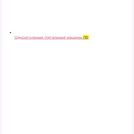
Одноигольные стегальные машины
(15)