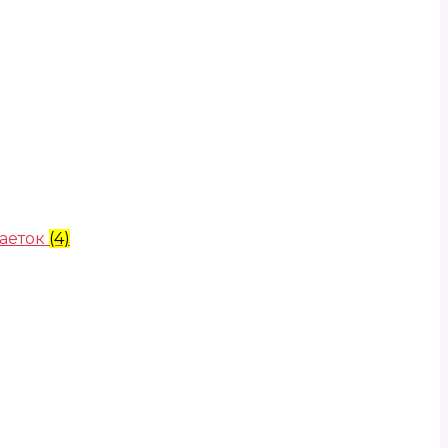
аеток
(4)