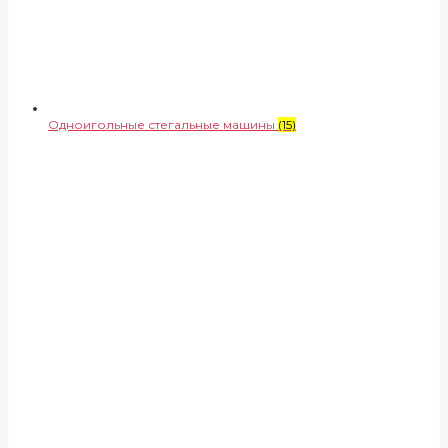
Одноигольные стегальные машины
(15)