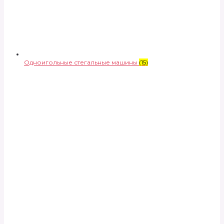
Одноигольные стегальные машины
(15)