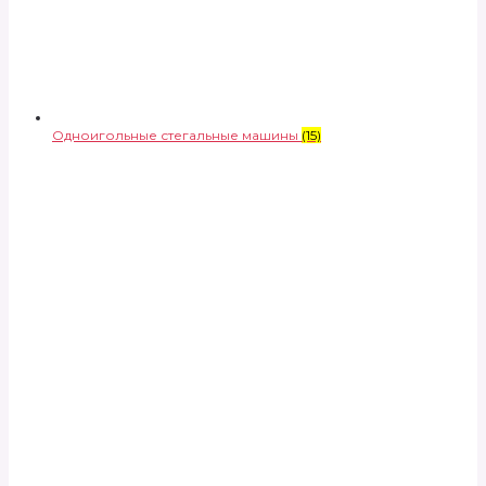
Одноигольные стегальные машины
(15)