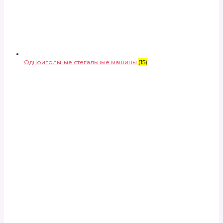
Одноигольные стегальные машины
(15)