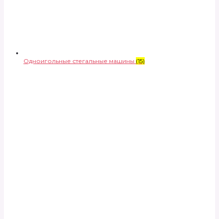
Одноигольные стегальные машины
(15)