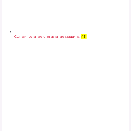
Одноигольные стегальные машины
(15)