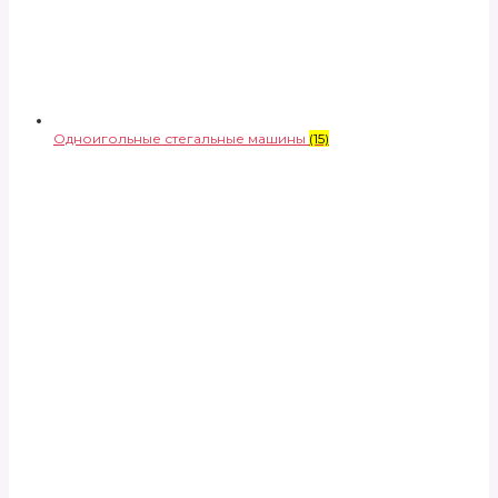
Одноигольные стегальные машины
(15)