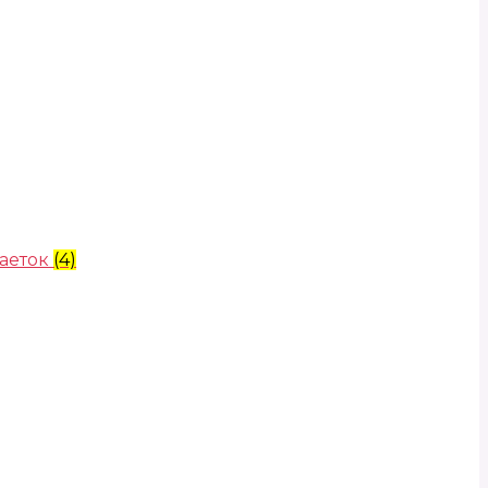
аеток
(4)