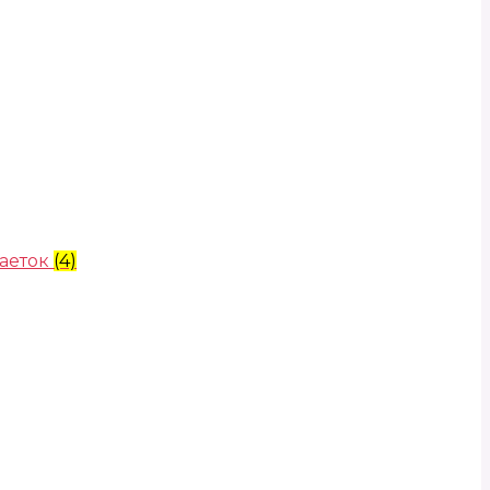
аеток
(4)