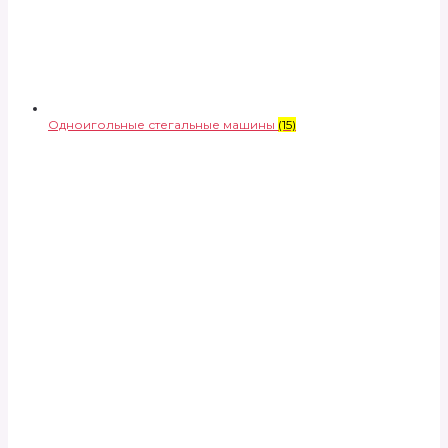
Одноигольные стегальные машины
(15)