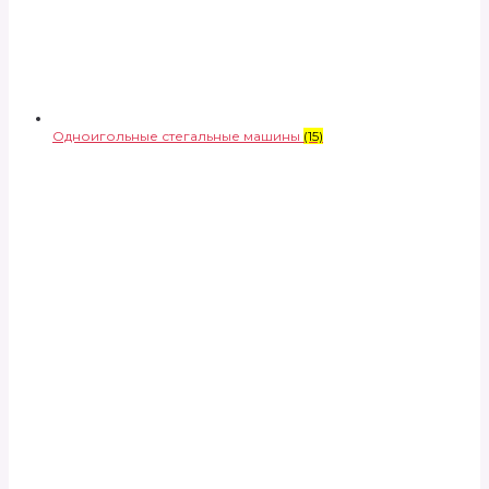
Одноигольные стегальные машины
(15)