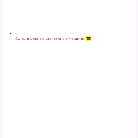
Одноигольные стегальные машины
(15)