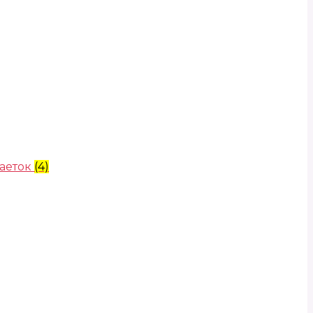
аеток
(4)