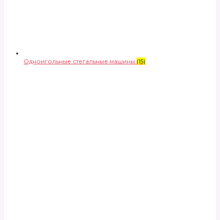
Одноигольные стегальные машины
(15)