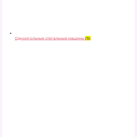
Одноигольные стегальные машины
(15)