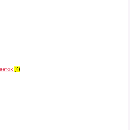
аеток
(4)