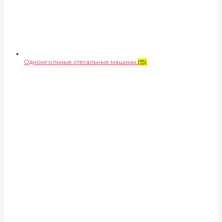
Одноигольные стегальные машины
(15)