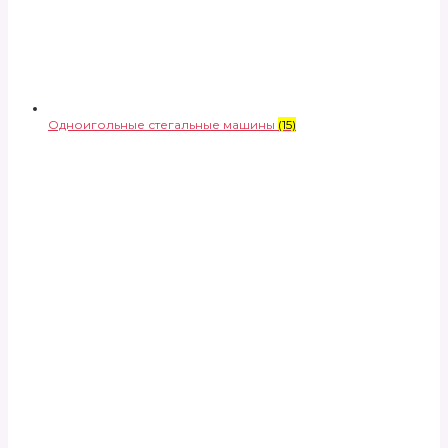
Одноигольные стегальные машины
(15)