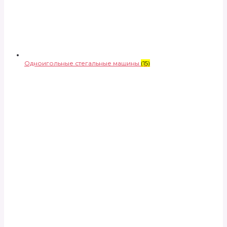
Одноигольные стегальные машины
(15)