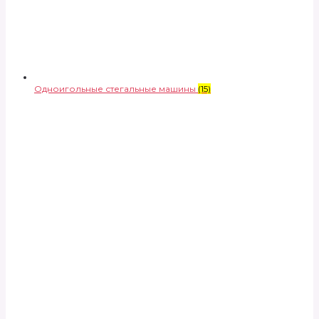
Одноигольные стегальные машины
(15)