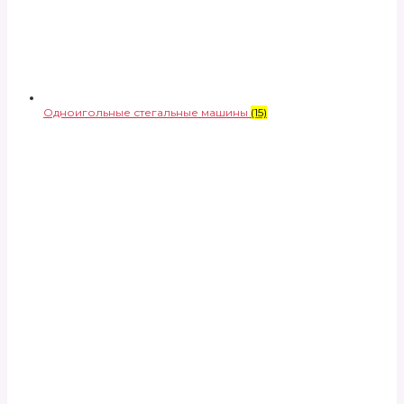
Одноигольные стегальные машины
(15)