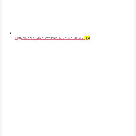
Одноигольные стегальные машины
(15)