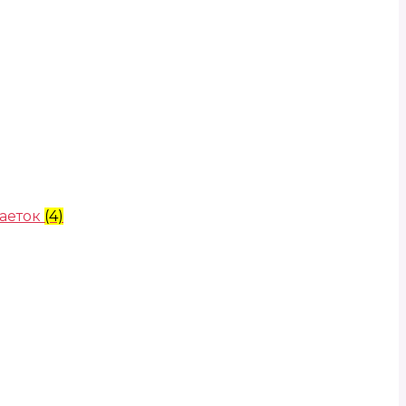
аеток
(4)