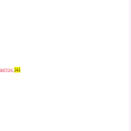
аеток
(4)