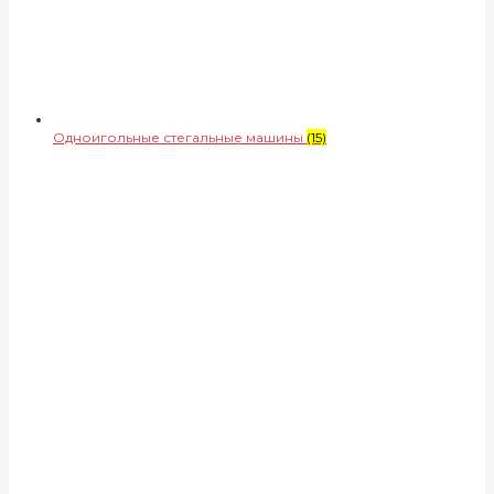
Одноигольные стегальные машины
(15)