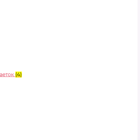
аеток
(4)