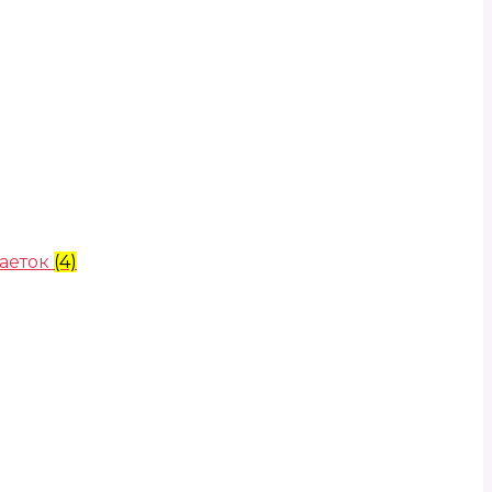
аеток
(4)