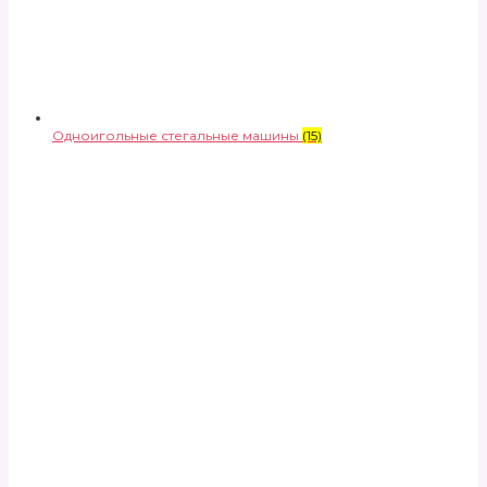
Одноигольные стегальные машины
(15)