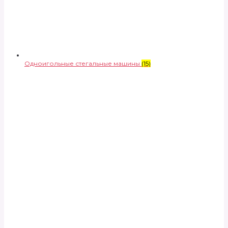
Одноигольные стегальные машины
(15)